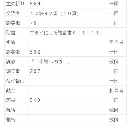
主の祈り
5 6 4
一同
交読文
１２詩４２篇（１０頁）
一同
讃美歌
7 6
一同
聖書
マタイによる福音書４：１－１１
祈祷
司会者
讃美歌
3 3 2
一同
説教
「 幸福への道 」
牧師
讃美歌
2 6 7
一同
信仰告白
一同
献金
担当者
頌栄
5 4 0
一同
祝祷
牧師
報告
牧師