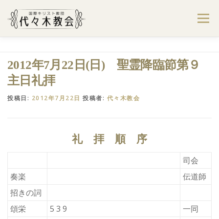
コ
ン
メニュー
テ
ン
ツ
へ
ようこそ代々木教会へ
礼拝・集会案内
2012年7月22日(日) 聖霊降臨節第９
ス
キ
主日礼拝
ッ
プ
学びたい・参加したい
代々木教会のあゆみ
投稿日:
2012年7月22日
投稿者:
代々木教会
お問合せ
献金のお願い
アクセス
礼 拝 順 序
司会
奏楽
伝道師
招きの詞
頌栄
5 3 9
一同