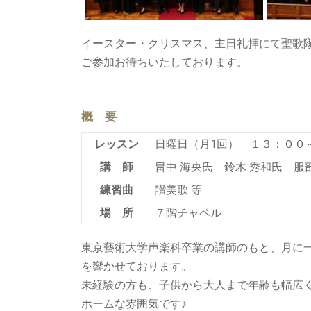
イースター・クリスマス、主日礼拝にて聖歌
ご参加お待ちいたしております。
概 要
レッスン
日曜日（月1回） １３：００
講 師
畠中 海央氏 鈴木 秀和氏 服
練習曲
讃美歌 等
場 所
７階チャペル
東京藝術大学声楽科卒業の講師のもと、月に
を響かせております。
未経験の方も、子供から大人まで年齢も幅広
ホームな雰囲気です♪