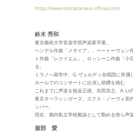
https://www.miohatanaka-official.com/
鈴木 秀和
東京藝術大学音楽学部声楽家卒業。
ヘンデル作曲「メサイア」、ベートーヴェン
ト作曲「レクイエム」、ロッシーニ作曲「小
る。
ミラノへ留学中、G. ヴェルディ合唱団に所
ホールでのコンサートに出演し研鑽を積む
これまでに声楽を捻金正雄、吉田浩之、A. Lofor
東京オペラシンガーズ、エクス・ノーヴォ室
ンバー。
現在、都内私立学校教諭として勤める傍ら声
服部 愛