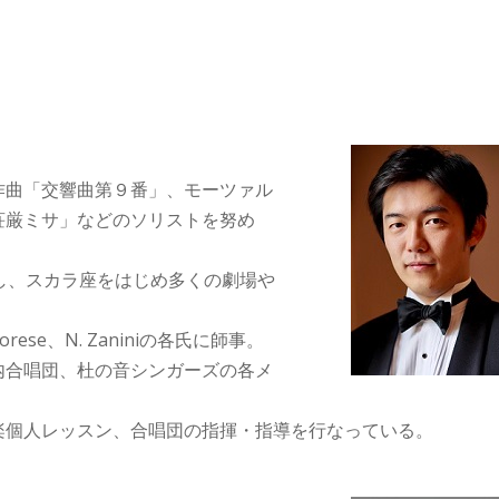
作曲「交響曲第９番」、モーツァル
荘厳ミサ」などのソリストを努め
属し、スカラ座をはじめ多くの劇場や
ese、N. Zaniniの各氏に師事。
内合唱団、杜の音シンガーズの各メ
楽個人レッスン、合唱団の指揮・指導を行なっている。