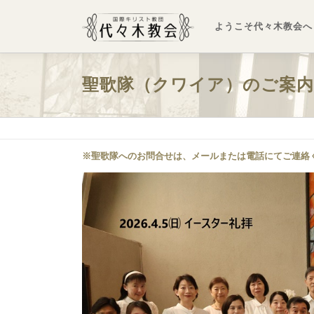
コ
ン
ようこそ代々木教会へ
テ
ン
ツ
聖歌隊（クワイア）のご案内
へ
ス
キ
ッ
プ
※聖歌隊へのお問合せは、メールまたは電話にてご連絡