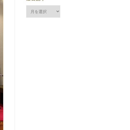
過
去
記
事