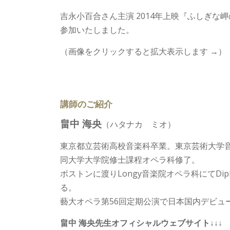
吉永小百合さん主演 2014年上映『ふしぎな
参加いたしました。
（画像をクリックすると拡大表示します →）
講師のご紹介
畠中 海央
（ハタナカ ミオ）
東京都立芸術高校音楽科卒業。東京芸術大学
同大学大学院修士課程オペラ科修了。
ボストンに渡りLongy音楽院オペラ科にてDiplom
る。
藝大オペラ第56回定期公演で日本国内デビュ
畠中 海央先生オフィシャルウェブサイト↓↓↓