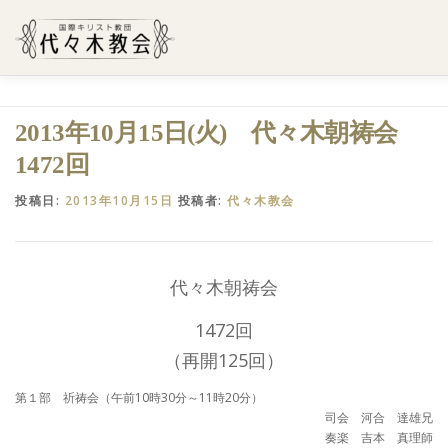
コ
ン
テ
ン
ツ
へ
ようこそ代々木教会へ
礼拝・集会案内
学びたい・参加
2013年10月15日(火) 代々木朝祷会
ス
キ
1472回
ッ
プ
代々木教会のあゆみ
お問合せ
献金のお願い
アクセ
投稿日:
2013年10月15日
投稿者:
代々木教会
代々木朝祷会
1472回
（再開125回）
第１部 祈祷会（午前10時30分～11時20分）
司会 河合 達雄兄
奏楽 吉本 真理師