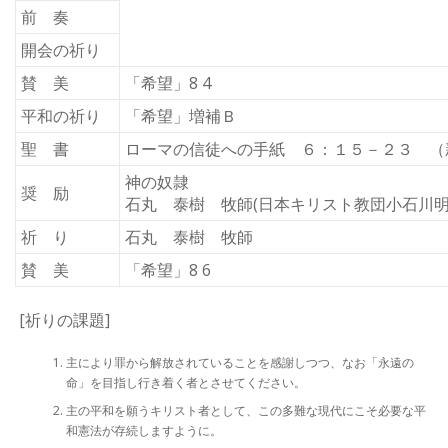
前 奏
開会の祈り
賛 美
「希望」8 4
平和の祈り
「希望」増補Ｂ
聖 書
ローマの信徒への手紙 ６：１５－２３ （新
神の奴隷
奨 励
石丸 泰樹 牧師(日本キリスト教団小石川明
祈 り
石丸 泰樹 牧師
賛 美
「希望」8 6
[祈りの課題]
主により罪から解放されていることを感謝しつつ、なお「永遠の
命」を目指し行き着く者とさせてください。
主の平和を願うキリスト者として、この多難な現代にこそ必要な平
和憲法が存続しますように。