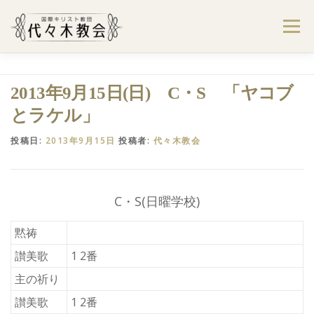
コ
ン
メニュー
テ
ン
ツ
へ
ようこそ代々木教会へ
礼拝・集会案内
2013年9月15日(日) C・S 「ヤコブ
ス
キ
とラケル」
ッ
プ
学びたい・参加したい
代々木教会のあゆみ
投稿日:
2013年9月15日
投稿者:
代々木教会
お問合せ
献金のお願い
アクセス
C・S(日曜学校)
黙祷
讃美歌
1 2番
主の祈り
讃美歌
1 2番