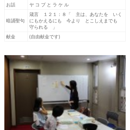
お話
ヤ コ ブ と ラ ケ ル
箴言 １２１：８「 主は、あなたを いく
暗誦聖句
にもかえるにも 今より とこしえまでも
守られる 」
献金
(自由献金です)