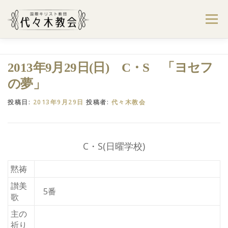
コ
ン
メニュー
テ
ン
ツ
へ
ようこそ代々木教会へ
礼拝・集会案内
2013年9月29日(日) C・S 「ヨセフ
ス
キ
の夢」
ッ
プ
学びたい・参加したい
代々木教会のあゆみ
投稿日:
2013年9月29日
投稿者:
代々木教会
お問合せ
献金のお願い
アクセス
C・S(日曜学校)
黙祷
讃美
5番
歌
主の
祈り