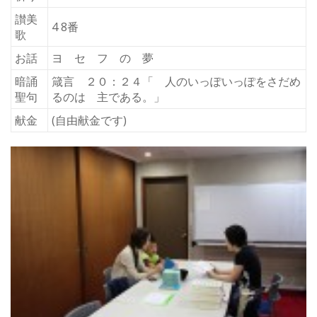
讃美
4 8番
歌
お話
ヨ セ フ の 夢
暗誦
箴言 ２０：２４「 人のいっぽいっぽをさだめ
聖句
るのは 主である。」
献金
(自由献金です)