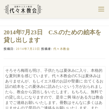
コ
ン
メニュー
テ
ン
ツ
へ
ようこそ代々木教会へ
礼拝・集会案内
2014年7月23日 C.S.のための絵本を
ス
キ
貸し出します
ッ
プ
学びたい・参加したい
代々木教会のあゆみ
投稿日:
2014年7月23日
投稿者:
代々木教会
お問合せ
献金のお願い
アクセス
そろそろ梅雨も明け、子供たちは夏休みに入り、本格的
な夏到来を感じています。代々木教会のC.S.は夏休みは
ありませんが、もしイエス様のお話や聖書に 出てくるお
話の絵本をこの夏休みに読みたいという方がおられまし
たら、教会から貸出しをいたします。もちろん、無料で
の貸し出しになりますので、是非ご興 味がある方は教会
までご連絡お願いいたします。冊数はそんなに多くはあ
りませんので早目のご連絡をお願いいたします。また、