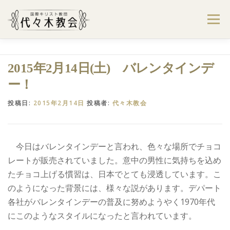
コ
ン
メニュー
テ
ン
ツ
へ
ようこそ代々木教会へ
礼拝・集会案内
2015年2月14日(土) バレンタインデ
ス
キ
ー！
ッ
プ
学びたい・参加したい
代々木教会のあゆみ
投稿日:
2015年2月14日
投稿者:
代々木教会
お問合せ
献金のお願い
アクセス
今日はバレンタインデーと言われ、色々な場所でチョコ
レートが販売されていました。意中の男性に気持ちを込め
たチョコ上げる慣習は、日本でとても浸透しています。こ
のようになった背景には、様々な説があります。デパート
各社がバレンタインデーの普及に努めようやく1970年代
にこのようなスタイルになったと言われています。