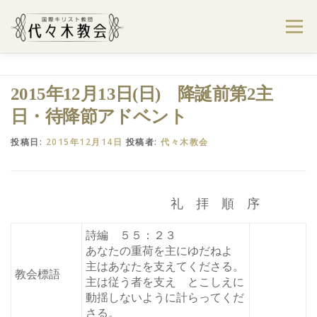
コ
ン
メニュー
テ
ン
ツ
へ
ようこそ代々木教会へ
礼拝・集会案内
2015年12月13日(日) 降誕前第2主
ス
キ
日・待降節アドベント
ッ
プ
学びたい・参加したい
代々木教会のあゆみ
投稿日:
2015年12月14日
投稿者:
代々木教会
お問合せ
献金のお願い
アクセス
礼 拝 順 序
詩編 ５５：２３
あなたの重荷を主にゆだねよ
主はあなたを支えてくださる。
教会標語
主は従う者を支え とこしえに
動揺しないように計らってくだ
さる。