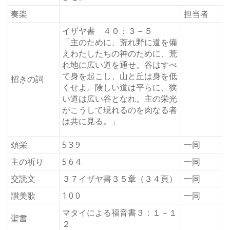
奏楽
担当者
イザヤ書 ４０：３－５
「主のために、荒れ野に道を備
えわたしたちの神のために、荒
れ地に広い道を通せ。谷はすべ
て身を起こし、山と丘は身を低
招きの詞
くせよ。険しい道は平らに、狭
い道は広い谷となれ。主の栄光
がこうして現れるのを肉なる者
は共に見る。」
頌栄
5 3 9
一同
主の祈り
5 6 4
一同
交読文
３７イザヤ書３５章（３４頁）
一同
讃美歌
1 0 0
一同
マタイによる福音書３：１－１
聖書
２