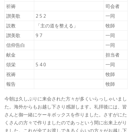
祈祷
司会者
讃美歌
2 5 2
一同
説教
「主の道を整える」
牧師
讃美歌
9 7
一同
信仰告白
一同
献金
担当者
頌栄
5 4 0
一同
祝祷
牧師
報告
牧師
今朝は久しぶりに来会された方々が多くいらっしゃいまし
た。海外からもお越し下さり感謝します。礼拝後には、皆
さんと御一緒にケーキボックスを作りました。さすがにた
くさんの方々で作りましたのであっという間に出来上がり
ました。これが全てお渡しできるくらいの方々がお越し下