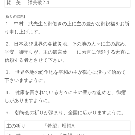
賛 美
讃美歌2 4
[祈りの課題]
１. 中村 武先生と御働きの上に主の豊かな御祝福をお祈
り申し上げます。
２. 日本及び世界の各被災地、その地の人々に主の慰め、
平安、御守りが、主の御言葉 に素直に信頼する素直に
信頼する者とさせて下さい。
３. 世界各地の紛争地を平和の主が御心に沿って治めて
下さいますように。
４. 健康を害されている方々に主の豊かな慰めと、御癒
しがありますように。
５. 朝祷会の祈りが深まり、全国に広がりますように。
主の祈り
「希望」増補A