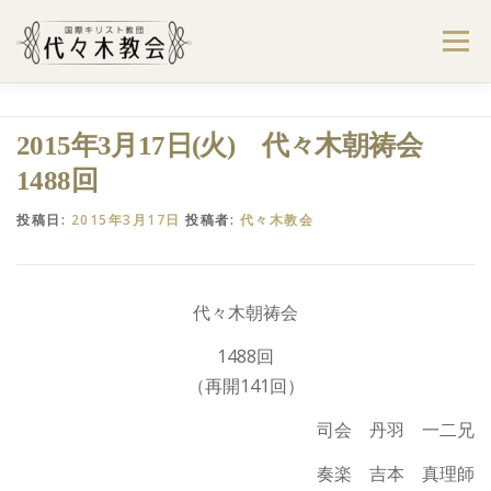
コ
ン
メニュー
テ
ン
ツ
へ
ようこそ代々木教会へ
礼拝・集会案内
2015年3月17日(火) 代々木朝祷会
ス
キ
1488回
ッ
プ
学びたい・参加したい
代々木教会のあゆみ
投稿日:
2015年3月17日
投稿者:
代々木教会
お問合せ
献金のお願い
アクセス
代々木朝祷会
1488回
（再開141回）
司会 丹羽 一二兄
奏楽 吉本 真理師