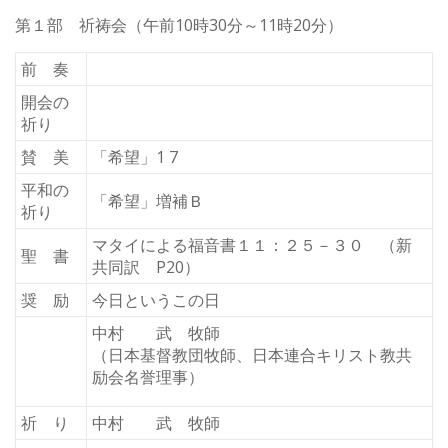
第１部 祈祷会（午前10時30分～11時20分）
前 奏
開会の
祈り
賛 美
「希望」1 7
平和の
「希望」増補Ｂ
祈り
マタイによる福音書１１：２５－３０ （新
聖 書
共同訳 P20）
奨 励
今日というこの日
中村 武 牧師
（日本基督教団牧師、日本連合キリスト教共
励会名誉理事）
祈 り
中村 武 牧師