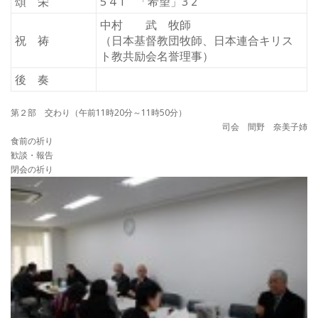
頌 栄
5 4 1 「希望」3 2
中村 武 牧師
祝 祷
（日本基督教団牧師、日本連合キリス
ト教共励会名誉理事）
後 奏
第２部 交わり（午前11時20分～11時50分）
司会 間野 奈美子姉
食前の祈り
歓談・報告
閉会の祈り