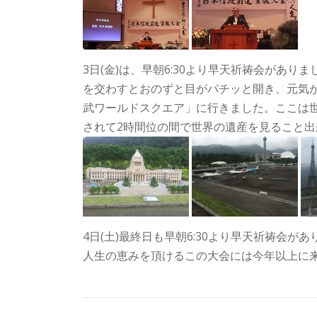
3日(金)は、早朝6:30より早天祈祷会があ
を交わすとおのずと目がパチッと開き、元気
武ワールドスクエア」に行きました。ここは世界
されて2時間位の間で世界の遺産を見ること
4日(土)最終日も早朝6:30より早天祈祷会
人生の恵みを頂けるこの大会には今年以上に