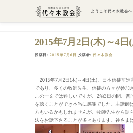
コ
ン
ようこそ代々木教会へ
テ
ン
ツ
へ
2015年7月2日(木)～
ス
キ
投稿日:
2015年7月6日
投稿者:
代々木教会
ッ
プ
2015年7月2日(木)～4日(土)、日本信徒
であり、多くの牧師先生、信徒の方々が参加
この一文では難しいですが、2泊3日の間、普
を聴くことができ本当に感謝でした。主講師
方もいるかもしれませんが、牧師先生から語
法をお話下さることが多々あります。神さま