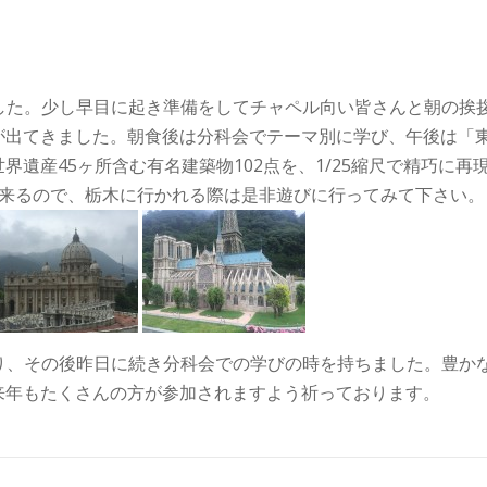
りました。少し早目に起き準備をしてチャペル向い皆さんと朝の挨
が出てきました。朝食後は分科会でテーマ別に学び、午後は「
遺産45ヶ所含む有名建築物102点を、1/25縮尺で精巧に再
出来るので、栃木に行かれる際は是非遊びに行ってみて下さい。
があり、その後昨日に続き分科会での学びの時を持ちました。豊か
来年もたくさんの方が参加されますよう祈っております。