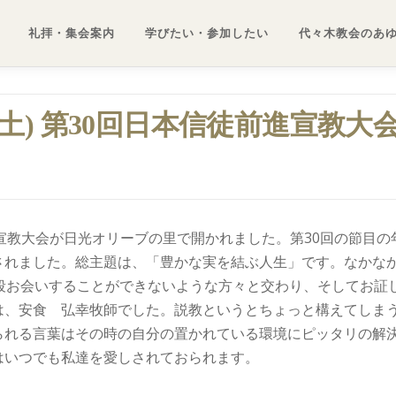
礼拝・集会案内
学びたい・参加したい
代々木教会のあ
4日(土) 第30回日本信徒前進宣教大
前進宣教大会が日光オリーブの里で開かれました。第30回の節目の
されました。総主題は、「豊かな実を結ぶ人生」です。なかな
段お会いすることができないような方々と交わり、そしてお証
は、安食 弘幸牧師でした。説教というとちょっと構えてしま
られる言葉はその時の自分の置かれている環境にピッタリの解
はいつでも私達を愛しされておられます。