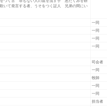
をつく舌 罪もない人の血を流す手 悪だくみを耕
欺いて発言する者、うそをつく証人 兄弟の間にい
一同
一同
一同
一同
司会者
一同
牧師
一同
一同
担当者