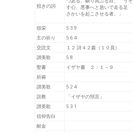
つある。驕り高ぶる目、 うそ
招きの詞
す心、悪事へと急いで走る足 
さかいを起こさせる者。」
頌栄
5 3 9
主の祈り
5 6 4
交読文
１２ 詩４２篇（１０頁）
讃美歌
5 8
聖書
イザヤ書 ２：１－９
祈祷
讃美歌
5 2 4
説教
「イザヤの預言」
讃美歌
5 3 1
信仰告白
献金