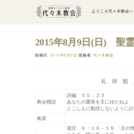
コ
ン
ようこそ代々木教会へ
テ
ン
ツ
へ
2015年8月9日(日) 
ス
キ
投稿日:
2015年8月9日
投稿者:
代々木教会
ッ
プ
礼 拝 順 
詩編 ５５：２３
教会標語
あなたの重荷を主にゆだねよ
とこしえに動揺しないように計
奏楽
箴言 ６：１６－１９ 「主の