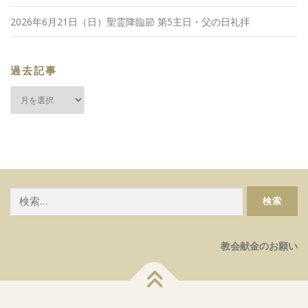
2026年6月21日（日）聖霊降臨節 第5主日・父の日礼拝
過去記事
過
去
記
事
検
索:
教会献金のお願い