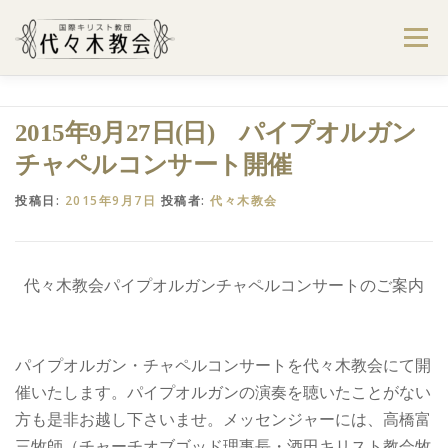
コ
ン
メニュー
テ
ン
ツ
へ
ようこそ代々木教会へ
礼拝・集会案内
2015年9月27日(日) パイプオルガン
ス
キ
チャペルコンサート開催
ッ
プ
学びたい・参加したい
代々木教会のあゆみ
投稿日:
2015年9月7日
投稿者:
代々木教会
お問合せ
献金のお願い
アクセス
代々木教会パイプオルガンチャペルコンサートのご案内
パイプオルガン・チャペルコンサートを代々木教会にて開
催いたします。パイプオルガンの演奏を聴いたことがない
方も是非お越し下さいませ。メッセンジャーには、高橋富
三牧師（チャーチオブゴッド理事長・酒田キリスト教会牧