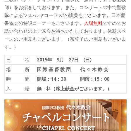
師）をお招きしております。また、コンサートの中で聖歌
隊による‶ハレルヤコーラス”の讃美もございます。日本聖
書協会の特設コーナーもございます。
入場無料
ですのでお
誘い合わせの上ご来会お待ちいたしております。休憩スペ
ースのご用意もございます。（茶菓子のご用意もございま
す。）
日 程
2015年 9月 27日 (日)
場 所
国 際 基 督 教 団 代 々 木 教 会
時 間
開場：14：30 開演：15：00
入 場
無 料（席上献金がございます。）