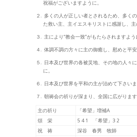
祝福がございますように。
２. 多くの人が正しい者とされるため、多く
た救い主、主イエスキリストに感謝し、主
３. 主により“教会一致”がもたらされますよう
４. 体調不調の方々に主の御癒し、慰めと平
５. 日本及び世界の各被災地、その地の人々
に。
６. 日本及び世界を平和の主が治めて下さい
７. 朝祷会の祈りが深まり、全国に広がりま
主の祈り
「希望」増補A
頌 栄
5 4 1 「希望」3 2
祝 祷
深谷 春男 牧師