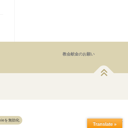
教会献金のお願い
kieを無効化
Translate »