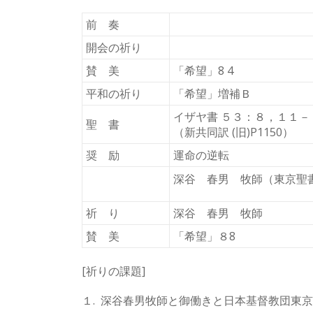
前 奏
開会の祈り
賛 美
「希望」8 4
平和の祈り
「希望」増補Ｂ
イザヤ書 ５３：８，１１
聖 書
（新共同訳 (旧)P1150）
奨 励
運命の逆転
深谷 春男 牧師（東京聖
祈 り
深谷 春男 牧師
賛 美
「希望」８8
[祈りの課題]
１. 深谷春男牧師と御働きと日本基督教団東