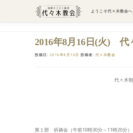
コ
ン
ようこそ代々木教会へ
テ
ン
ツ
へ
2016年8月16日(火) 
ス
キ
投稿日:
2016年8月16日
投稿者:
代々木教会
ッ
プ
代々木朝祷
第１部 祈祷会（午前10時30分～11時20分）