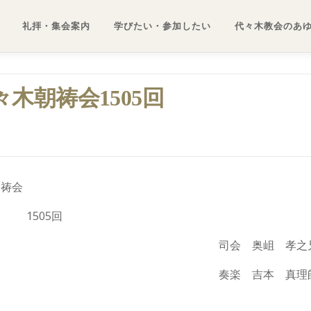
礼拝・集会案内
学びたい・参加したい
代々木教会のあ
代々木朝祷会1505回
会
1505回
司会 奥岨 孝之
奏楽 吉本 真理