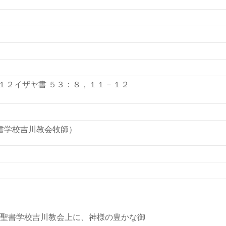
－１２イザヤ書 ５３：８，１１－１２
書学校吉川教会牧師）
京聖書学校吉川教会上に、神様の豊かな御