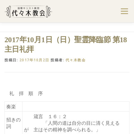
コ
ン
メニュー
テ
ン
ツ
へ
ようこそ代々木教会へ
礼拝・集会案内
2017年10月1日（日）聖霊降臨節 第18
ス
キ
主日礼拝
ッ
プ
学びたい・参加したい
代々木教会のあゆみ
投稿日:
2017年10月2日
投稿者:
代々木教会
お問合せ
献金のお願い
アクセス
礼 拝 順 序
奏楽
箴言 １６：２
招きの
「人間の道は自分の目に清く見える
詞
が 主はその精神を調べられる。」