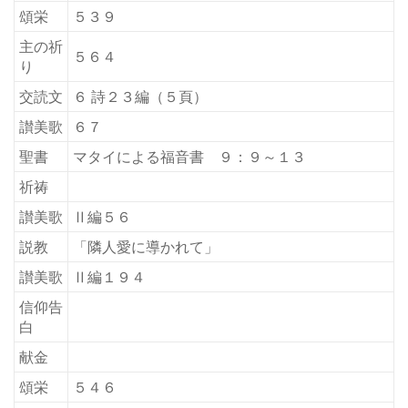
頌栄
５３９
主の祈
５６４
り
交読文
６ 詩２３編（５頁）
讃美歌
６７
聖書
マタイによる福音書 ９：９～１３
祈祷
讃美歌
Ⅱ編５６
説教
「隣人愛に導かれて」
讃美歌
Ⅱ編１９４
信仰告
白
献金
頌栄
５４６