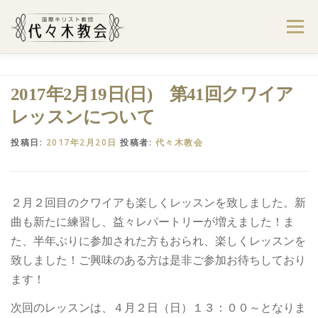
コ
ン
メニュー
テ
ン
ツ
へ
ようこそ代々木教会へ
礼拝・集会案内
2017年2月19日(日) 第41回クワイア
ス
キ
レッスンについて
ッ
プ
学びたい・参加したい
代々木教会のあゆみ
投稿日:
2017年2月20日
投稿者:
代々木教会
お問合せ
献金のお願い
アクセス
２月２回目のクワイアも楽しくレッスンを致しました。新
曲も新たに練習し、益々レパートリーが増えました！ま
た、半年ぶりに参加された方もおられ、楽しくレッスンを
致しました！ご興味のある方は是非ご参加お待ちしており
ます！
次回のレッスンは、４月２日（日）１３：００～となりま