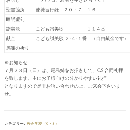
お話し
「パウロ、若者を生き返らせる」
聖書箇所
使徒言行録 ２０：７－１６
暗誦聖句
讃美歌
こども讃美歌 １１４番
献金
こども讃美歌 ２-４-１番 （自由献金です）
感謝の祈り
※お知らせ
７月２３日（日）は、尾島姉をお招きして、C.S.合同礼拝
を致します。主にお子様向けの分かりやすい礼拝
となりますので是非お誘い合わせの上、ご来会下さいま
せ。
カテゴリー:
教会学校（C・S）