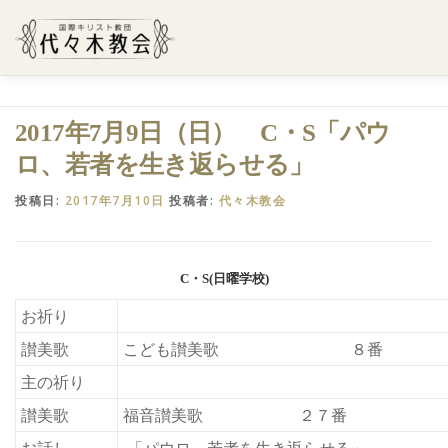
コ
ン
テ
ン
ツ
へ
ようこそ代々木教会へ
礼拝・集会案内
学びたい・参加
2017年7月9日（日） C・S「パウ
ス
キ
ロ、若者を生き返らせる」
ッ
プ
代々木教会のあゆみ
お問合せ
献金のお願い
アクセ
投稿日:
2017年7月10日
投稿者:
代々木教会
C・S(日曜学校)
お祈り
讃美歌
こども讃美歌 ８番
主の祈り
讃美歌
福音讃美歌 ２７番