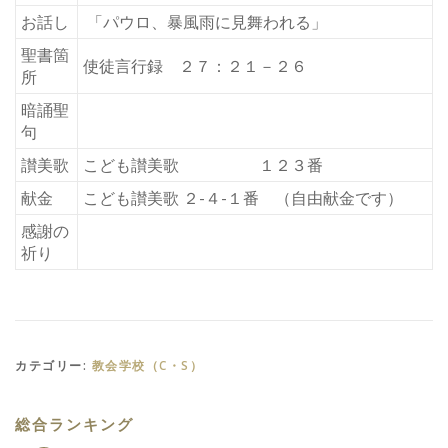
お話し
「パウロ、暴風雨に見舞われる」
聖書箇
使徒言行録 ２７：２１－２６
所
暗誦聖
句
讃美歌
こども讃美歌 １２３番
献金
こども讃美歌 ２-４-１番 （自由献金です）
感謝の
祈り
カテゴリー:
教会学校（C・S）
総合ランキング