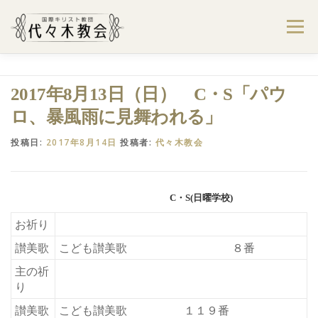
コ
ン
メニュー
テ
ン
ツ
へ
ようこそ代々木教会へ
礼拝・集会案内
2017年8月13日（日） C・S「パウ
ス
キ
ロ、暴風雨に見舞われる」
ッ
プ
学びたい・参加したい
代々木教会のあゆみ
投稿日:
2017年8月14日
投稿者:
代々木教会
お問合せ
献金のお願い
アクセス
C・S(日曜学校)
お祈り
讃美歌
こども讃美歌 ８番
主の祈
り
讃美歌
こども讃美歌 １１９番