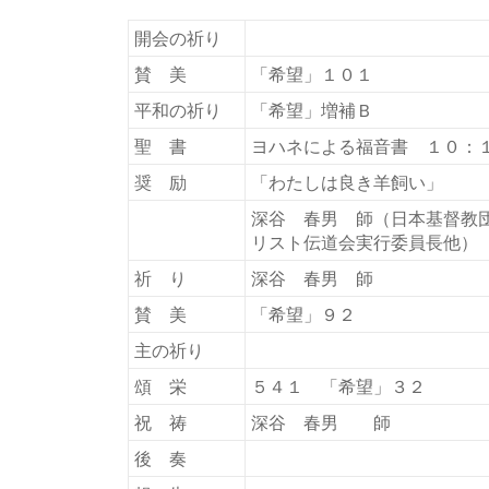
開会の祈り
賛 美
「希望」１０１
平和の祈り
「希望」増補Ｂ
聖 書
ヨハネによる福音書 １０：
奨 励
「わたしは良き羊飼い」
深谷 春男 師（日本基督教
リスト伝道会実行委員長他）
祈 り
深谷 春男 師
賛 美
「希望」９２
主の祈り
頌 栄
５４１ 「希望」３２
祝 祷
深谷 春男 師
後 奏