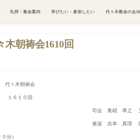
礼拝・集会案内
学びたい・参加したい
代々木教会のあ
代々木朝祷会1610回
代々木朝祷会
１６１０回
司会 奥岨 孝之 
奏楽 吉本 真理 
２０分）