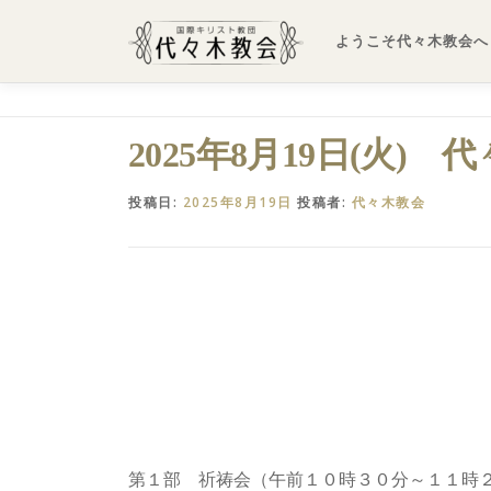
コ
ン
ようこそ代々木教会へ
テ
ン
ツ
へ
2025年8月19日(火) 
ス
キ
投稿日:
2025年8月19日
投稿者:
代々木教会
ッ
プ
第１部 祈祷会（午前１０時３０分～１１時