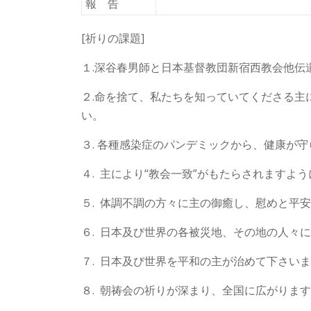
報 告
[祈りの課題]
１.深谷春男師と日本基督教団新宿西教会他伝
２.命を捨て、私たちを知っていてくださる主
い。
３. 各種感染症のパンデミックから、健康が
４. 主により“教会一致”がもたらされますよう
５. 体調不調の方々に主の御癒し、慰めと平
６. 日本及び世界の各被災地、その地の人々
７. 日本及び世界を平和の主が治めて下さい
８. 朝祷会の祈りが深まり、全国に広がりま