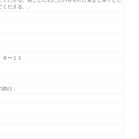
てくださる。」
：８〜１１
の助け」