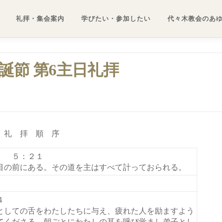
礼拝・集会案内
学びたい・参加したい
代々木教会のあ
降誕節 第6主日礼拝
礼 拝 順 序
 ５：２１
目の前にある。その道を主はすべて計っておられる。
４
としての舌をわたしたちに与え、疲れた人を励ますよう
てくださる。朝ごとにわたしの耳を呼び覚まし弟子とし