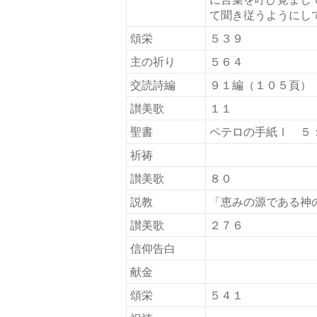
て聞き従うようにし
(新
頌栄
５３９
し
い
主の祈り
５６４
タ
交読詩編
９１編（１０５頁）
ブ
で
讃美歌
１１
開
聖書
ペテロの手紙Ⅰ ５
く)
祈祷
讃美歌
８０
説教
「恵みの源である神
讃美歌
２７６
信仰告白
献金
頌栄
５４１