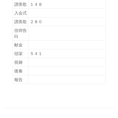
讃美歌
１４８
入会式
讃美歌
２８０
信仰告
白
献金
頌栄
５４１
祝祷
後奏
報告