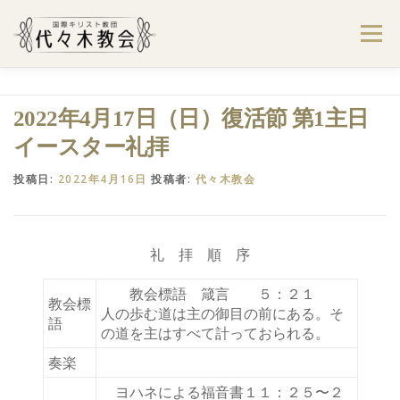
コ
ン
メニュー
テ
ン
ツ
へ
ようこそ代々木教会へ
礼拝・集会案内
2022年4月17日（日）復活節 第1主日
ス
キ
イースター礼拝
ッ
プ
学びたい・参加したい
代々木教会のあゆみ
投稿日:
2022年4月16日
投稿者:
代々木教会
お問合せ
献金のお願い
アクセス
礼 拝 順 序
教会標語 箴言 ５：２１
教会標
人の歩む道は主の御目の前にある。そ
語
の道を主はすべて計っておられる。
奏楽
ヨハネによる福音書１１：２５〜２