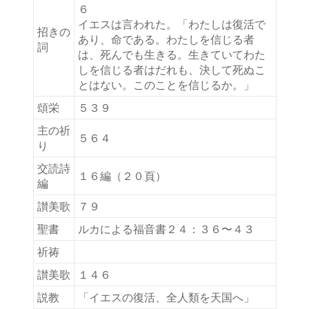
６
イエスは言われた。「わたしは復活で
招きの
あり、命である。わたしを信じる者
詞
は、死んでも生きる。生きていてわた
しを信じる者はだれも、決して死ぬこ
とはない。このことを信じるか。」
(新
頌栄
５３９
し
い
主の祈
５６４
タ
り
ブ
交読詩
で
１６編（２０頁）
編
開
く)
讃美歌
７９
聖書
ルカによる福音書２４：３６〜４３
祈祷
讃美歌
１４６
説教
「イエスの復活、全人類を天国へ」