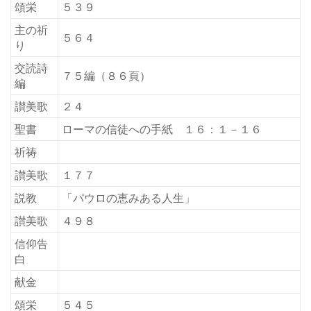
頌栄
５３９
主の祈
５６４
り
交読詩
７５編（８６頁）
編
讃美歌
２４
聖書
ローマの信徒への手紙 １６：１－１６
祈祷
讃美歌
１７７
説教
「パウロの恵みある人生」
讃美歌
４９８
信仰告
白
献金
頌栄
５４５