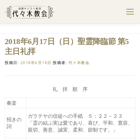
コ
ン
メニュー
テ
ン
ツ
へ
ようこそ代々木教会へ
礼拝・集会案内
2018年6月17日（日）聖霊降臨節 第5
ス
キ
主日礼拝
ッ
プ
学びたい・参加したい
代々木教会のあゆみ
投稿日:
2018年6月18日
投稿者:
代々木教会
お問合せ
献金のお願い
アクセス
礼 拝 順 序
奏楽
ガラテヤの信徒への手紙 ５：２２－２３
招きの
「霊の結ぶ実は愛であり、喜び、平和、寛容、
詞
親切、善意、誠実、柔和、節制です。」