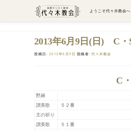
コ
ン
ようこそ代々木教会へ
テ
ン
ツ
へ
2013年6月9日(日) 
ス
キ
投稿日:
2013年6月9日
投稿者:
代々木教会
ッ
プ
C・
黙祷
讃美歌
５２番
主の祈り
讃美歌
５１番