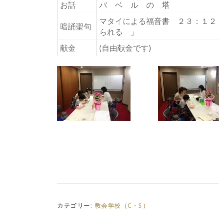
お話
バ ベ ル の 塔
マタイによる福音書 ２３：１２
暗誦聖句
られる 」
献金
(自由献金です)
カテゴリー:
教会学校（C・S）