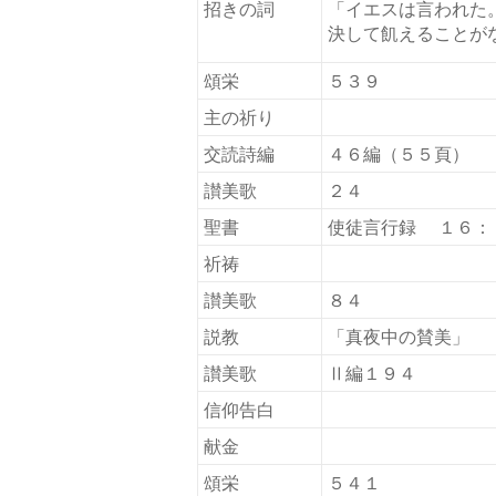
招きの詞
「イエスは言われた
決して飢えることが
頌栄
５３９
主の祈り
交読詩編
４６編（５５頁）
讃美歌
２４
聖書
使徒言行録 １６：
祈祷
讃美歌
８４
説教
「真夜中
讃美歌
Ⅱ編１９４
信仰告白
献金
頌栄
５４１