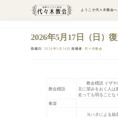
コ
ン
ようこそ代々木教会へ
テ
ン
ツ
へ
2026年5月17日（日）
ス
キ
投稿日:
2026年5月16日
投稿者:
代々木教会
ッ
プ
教会標語 イザヤ
教会標語
主に望みをおく人は
走っても弱ることな
奏楽
ヨハネによる福音