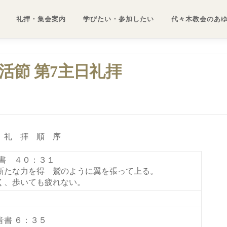
礼拝・集会案内
学びたい・参加したい
代々木教会のあ
復活節 第7主日礼拝
礼 拝 順 序
書 ４０：３１
新たな力を得 鷲のように翼を張って上る。
く、歩いても疲れない。
書 ６：３５