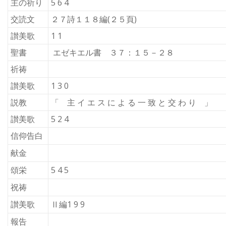
主の祈り
5 6 4
交読文
２７詩１１８編(２５頁)
讃美歌
1 1
聖書
エゼキエル書 ３７：１５－２８
祈祷
讃美歌
1 3 0
説教
「 主 イ エ ス に よ る 一 致 と 交 わ り 」
讃美歌
5 2 4
信仰告白
献金
頌栄
5 4 5
祝祷
讃美歌
Ⅱ編1 9 9
報告