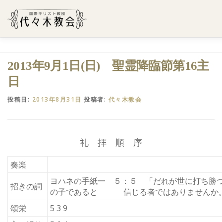
コ
ン
テ
ン
ツ
へ
ようこそ代々木教会へ
礼拝・集会案内
学びたい・参加
2013年9月1日(日) 聖霊降臨節第16主
ス
キ
日
ッ
プ
代々木教会のあゆみ
お問合せ
献金のお願い
アクセ
投稿日:
2013年8月31日
投稿者:
代々木教会
礼 拝 順 序
奏楽
ヨハネの手紙一 ５：５ 「だれが世に打ち勝
招きの詞
の子であると 信じる者ではありませんか
頌栄
5 3 9