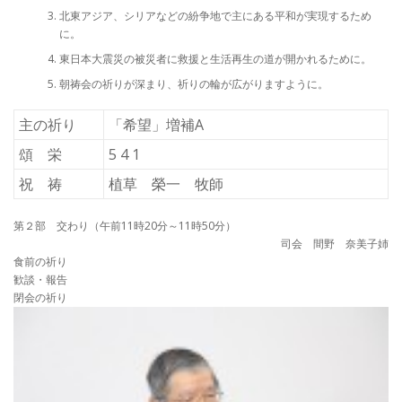
北東アジア、シリアなどの紛争地で主にある平和が実現するため
に。
東日本大震災の被災者に救援と生活再生の道が開かれるために。
朝祷会の祈りが深まり、祈りの輪が広がりますように。
主の祈り
「希望」増補A
頌 栄
5 4 1
祝 祷
植草 榮一 牧師
第２部 交わり（午前11時20分～11時50分）
司会 間野 奈美子姉
食前の祈り
歓談・報告
閉会の祈り