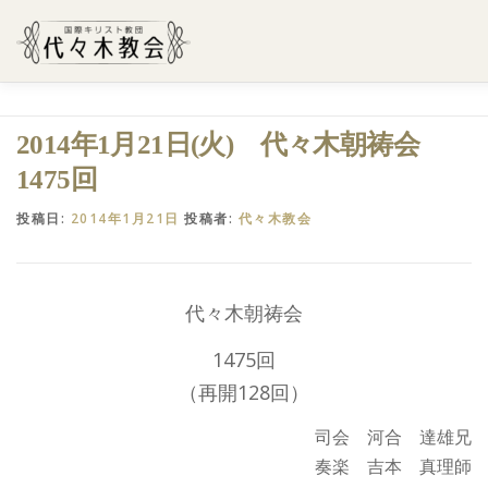
コ
ン
テ
ン
ツ
へ
ようこそ代々木教会へ
礼拝・集会案内
学びたい・参加
2014年1月21日(火) 代々木朝祷会
ス
キ
1475回
ッ
プ
代々木教会のあゆみ
お問合せ
献金のお願い
アクセ
投稿日:
2014年1月21日
投稿者:
代々木教会
代々木朝祷会
1475回
（再開128回）
司会 河合 達雄兄
奏楽 吉本 真理師