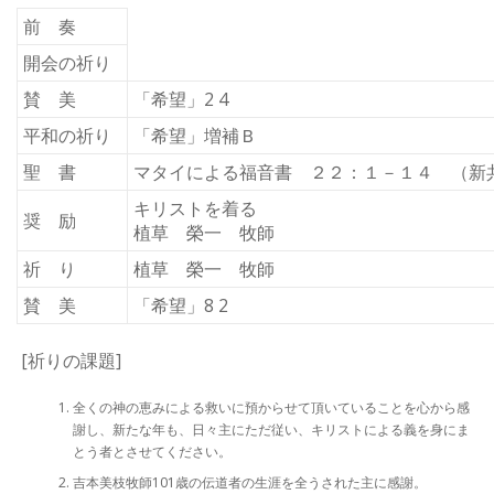
前 奏
開会の祈り
賛 美
「希望」2 4
平和の祈り
「希望」増補Ｂ
聖 書
マタイによる福音書 ２２：１－１４ （新
キリストを着る
奨 励
植草 榮一 牧師
祈 り
植草 榮一 牧師
賛 美
「希望」8 2
[祈りの課題]
全くの神の恵みによる救いに預からせて頂いていることを心から感
謝し、新たな年も、日々主にただ従い、キリストによる義を身にま
とう者とさせてください。
吉本美枝牧師101歳の伝道者の生涯を全うされた主に感謝。