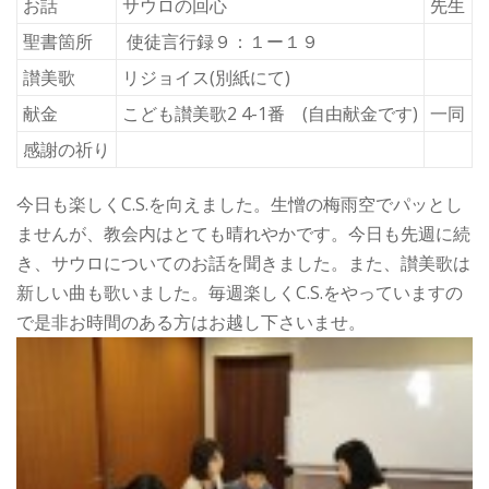
お話
サウロの回心
先生
聖書箇所
使徒言行録９：１ー１９
讃美歌
リジョイス(別紙にて)
献金
こども讃美歌2 4-1番 (自由献金です)
一同
感謝の祈り
今日も楽しくC.S.を向えました。生憎の梅雨空でパッとし
ませんが、教会内はとても晴れやかです。今日も先週に続
き、サウロについてのお話を聞きました。また、讃美歌は
新しい曲も歌いました。毎週楽しくC.S.をやっていますの
で是非お時間のある方はお越し下さいませ。