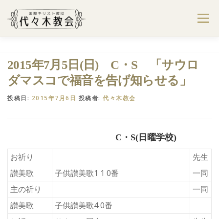
コ
ン
メニュー
テ
ン
ツ
へ
ようこそ代々木教会へ
礼拝・集会案内
2015年7月5日(日) C・S 「サウロ
ス
キ
ダマスコで福音を告げ知らせる」
ッ
プ
学びたい・参加したい
代々木教会のあゆみ
投稿日:
2015年7月6日
投稿者:
代々木教会
お問合せ
献金のお願い
アクセス
C・S(日曜学校)
お祈り
先生
讃美歌
子供讃美歌1 1 0番
一同
主の祈り
一同
讃美歌
子供讃美歌4 0番