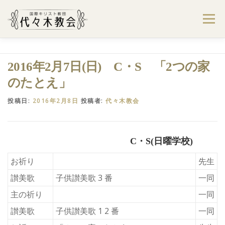
コ
ン
メニュー
テ
ン
ツ
へ
ようこそ代々木教会へ
礼拝・集会案内
2016年2月7日(日) C・S 「2つの家
ス
キ
のたとえ」
ッ
プ
学びたい・参加したい
代々木教会のあゆみ
投稿日:
2016年2月8日
投稿者:
代々木教会
お問合せ
献金のお願い
アクセス
C・S(日曜学校)
お祈り
先生
讃美歌
子供讃美歌 3 番
一同
主の祈り
一同
讃美歌
子供讃美歌 1 2 番
一同