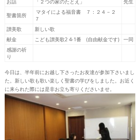
お話
「２つの家のたとえ」
先生
マタイによる福音書 ７：２４－２
聖書箇所
７
讃美歌
新しい歌
献金
こども讃美歌2 4-1番 (自由献金です)
一同
感謝の祈
り
今日は、半年前にお越し下さったお友達が参加下さいまし
た。新しい歌も歌い楽しく聖書の学びをしました。お近く
に来られた際には是非お立ち寄りくださいませ。