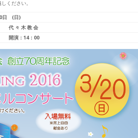
越しください。
0日 (日)
団 代 々 木 教 会
 開演：14：00