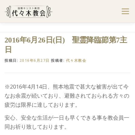
コ
ン
メニュー
テ
ン
ツ
へ
ようこそ代々木教会へ
礼拝・集会案内
2016年6月26日(日) 聖霊降臨節第7主
ス
キ
日
ッ
プ
学びたい・参加したい
代々木教会のあゆみ
投稿日:
2016年6月27日
投稿者:
代々木教会
お問合せ
献金のお願い
アクセス
※2016年4月14日、熊本地震で甚大な被害が出て今
なお余震が続いており、避難されておられる方々の
疲労は限界に達しております。
安心、安全な生活が一日も早くできる事を教会員一
同お祈り致しております。