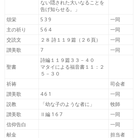
ない隠された大いなることを
告げ知らせる。」
頌栄
5 3 9
一同
主の祈り
5 6 4
一同
交読文
２８ 詩１１９篇（２６頁）
一同
讃美歌
7
一同
詩編１１９篇３３－４０
聖書
マタイによる福音書１１：２
５－３０
祈祷
司会者
讃美歌
4 6 1
一同
説教
「幼な子のような者に」
牧師
讃美歌
Ⅱ編 1 6 7
一同
信仰告白
一同
献金
担当者