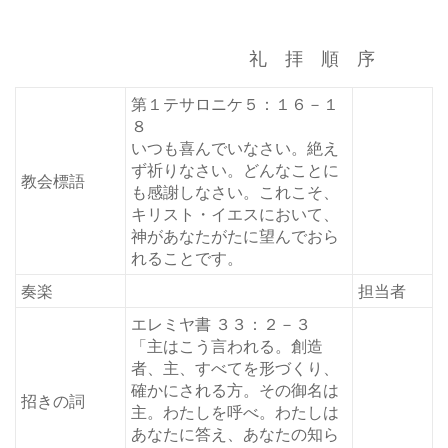
礼 拝 順 序
第１テサロニケ５：１６－１
８
いつも喜んでいなさい。絶え
ず祈りなさい。どんなことに
教会標語
も感謝しなさい。これこそ、
キリスト・イエスにおいて、
神があなたがたに望んでおら
れることです。
奏楽
担当者
エレミヤ書 ３３：２－３
「主はこう言われる。創造
者、主、すべてを形づくり、
確かにされる方。その御名は
招きの詞
主。わたしを呼べ。わたしは
あなたに答え、あなたの知ら