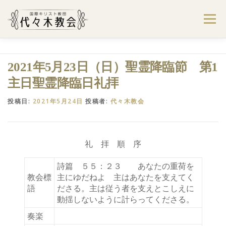
コ
ン
メニュー
テ
ン
ツ
へ
ようこそ代々木教会へ
礼拝・集会案内
2021年5月23日（日）聖霊降臨節 第1
ス
キ
主日聖霊降臨日礼拝
ッ
プ
学びたい・参加したい
代々木教会のあゆみ
投稿日:
2021年5月24日
投稿者:
代々木教会
お問合せ
献金のお願い
アクセス
礼 拝 順 序
詩篇 ５５：２３ あなたの重荷を
教会標
主にゆだねよ 主はあなたを支えてく
語
ださる。主は従う者を支えとこしえに
動揺しないように計らってくださる。
奏楽