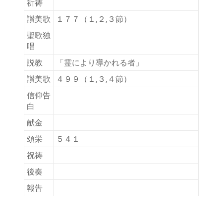
祈祷
讃美歌
１７７（１,２,３節）
聖歌独
唱
説教
「霊により導かれる者」
讃美歌
４９９（１,３,４節）
信仰告
白
献金
頌栄
５４１
祝祷
後奏
報告