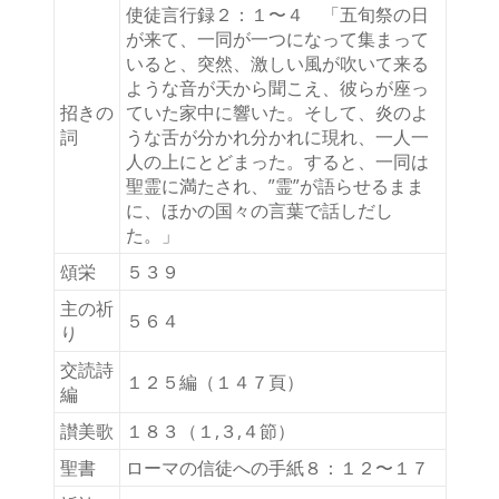
使徒言行録２：１〜４ 「五旬祭の日
が来て、一同が一つになって集まって
いると、突然、激しい風が吹いて来る
ような音が天から聞こえ、彼らが座っ
招きの
ていた家中に響いた。そして、炎のよ
詞
うな舌が分かれ分かれに現れ、一人一
人の上にとどまった。すると、一同は
聖霊に満たされ、”霊”が語らせるまま
に、ほかの国々の言葉で話しだし
た。」
(新
頌栄
５３９
し
い
主の祈
５６４
タ
り
ブ
交読詩
で
１２５編（１４７頁）
編
開
く)
讃美歌
１８３（１,３,４節）
聖書
ローマの信徒への手紙８：１２〜１７